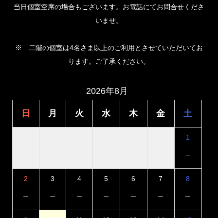
当日個室空席の場合もございます。お電話にてお問合せくださ
いませ。
※ 二階の個室は4名さま以上のご利用とさせていただいてお
ります。ご了承ください。
2026年8月
日
月
火
水
木
金
土
1
－
2
3
4
5
6
7
8
－
－
－
－
－
－
－