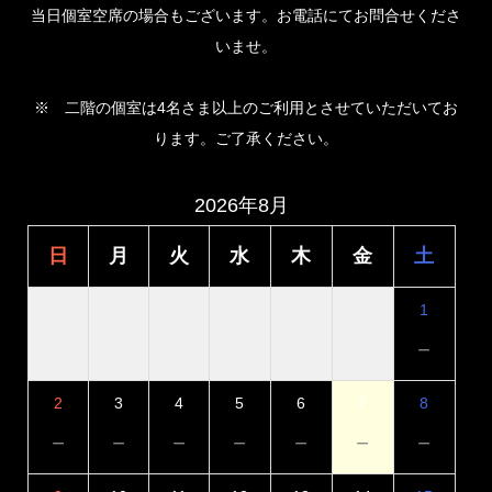
当日個室空席の場合もございます。お電話にてお問合せくださ
いませ。
※ 二階の個室は4名さま以上のご利用とさせていただいてお
ります。ご了承ください。
2026年8月
日
月
火
水
木
金
土
1
－
2
3
4
5
6
7
8
－
－
－
－
－
－
－