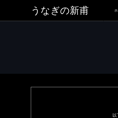
うなぎの新甫
ホ
以