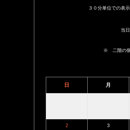
３０分単位での表示
当日
※ 二階の
日
月
2
3