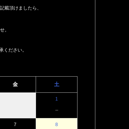
記載頂けましたら、
せ。
承ください。
金
土
1
－
7
8