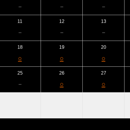
－
－
－
11
12
13
－
－
－
18
19
20
○
○
○
25
26
27
－
○
○