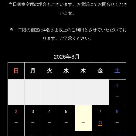
当日個室空席の場合もございます。お電話にてお問合せくださ
いませ。
※ 二階の個室は4名さま以上のご利用とさせていただいてお
ります。ご了承ください。
2026年8月
日
月
火
水
木
金
土
1
－
2
3
4
5
6
7
8
－
－
－
－
－
○
－