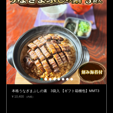
1
2
3
4
5
6
7
8
】
本格うなぎまぶしの素 3袋入 【ギフト箱梱包】MMT3
¥
10,400
（内税）