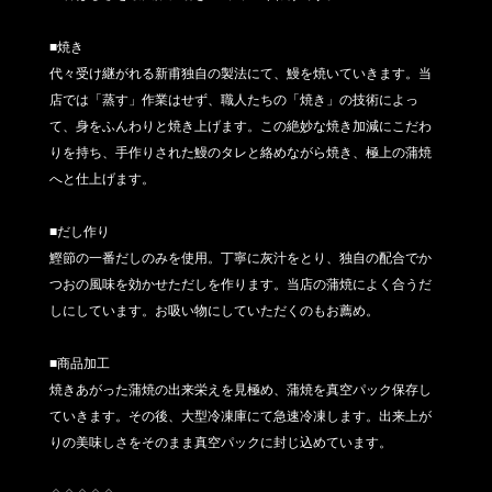
■焼き
代々受け継がれる新甫独自の製法にて、鰻を焼いていきます。当
店では「蒸す」作業はせず、職人たちの「焼き」の技術によっ
て、身をふんわりと焼き上げます。この絶妙な焼き加減にこだわ
りを持ち、手作りされた鰻のタレと絡めながら焼き、極上の蒲焼
へと仕上げます。
■だし作り
鰹節の一番だしのみを使用。丁寧に灰汁をとり、独自の配合でか
つおの風味を効かせただしを作ります。当店の蒲焼によく合うだ
しにしています。お吸い物にしていただくのもお薦め。
■商品加工
焼きあがった蒲焼の出来栄えを見極め、蒲焼を真空パック保存し
ていきます。その後、大型冷凍庫にて急速冷凍します。出来上が
りの美味しさをそのまま真空パックに封じ込めています。