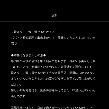
し
の
説明
素
3
＼炊き立てご飯に混ぜるだけ！／
袋
パパっと時短調理で出来上がり！ 美味しいうなぎまぶしをご自
入
宅で
【自
宅
◆本格うなぎまぶしの素◆
使
専門店の自慢の蒲焼を細く刻んであります。冷めても美味しく食
い
べられるよう 新甫のうなぎのタレに厳選醤油を調合しました。
炊き立てご飯に混ぜるだけ！うなぎ専門店 新甫にしかできない
用
オリジナルのうなぎまぶしの素をどうぞご自宅でお召し上がりく
簡
ださい。
易
嬉しい刻み海苔付き。刻み海苔をかけてまた一味違った味わいも
保
楽しめます。
冷
袋
工場生産ではなく、店舗で職人が一つずつ作っているからこそ！