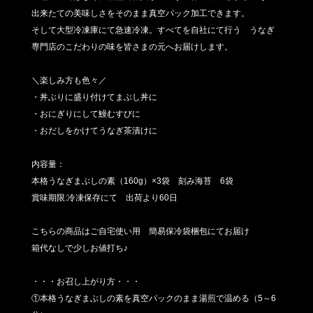
出来たての美味しさをそのまま真空パック加工できます。
梱
そして大型冷凍庫にて急速冷凍。すべてを自社にて行う うなぎ
包】
専門店のこだわりの味を皆さまの元へお届けします。
ZMMT3
個
＼楽しみ方も色々／
・丼ぶりに盛り付けてまぶし丼に
・おにぎりにして鰻むすびに
・おだしをかけてうなぎ茶漬けに
内容量：
本格うなぎまぶしの素（160g）×3袋 刻み海苔 6袋
賞味期限:冷凍保存にて 出荷より60日
こちらの商品はご自宅使い用 簡易保冷袋梱包にてお届け
箱代なしで少しお値打ち♪
・・・お召し上がり方・・・
①本格うなぎまぶしの素を真空パックのまま湯煎で温める（5～6