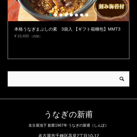
1
2
3
4
5
6
7
8
】
本格うなぎまぶしの素 3袋入 【ギフト箱梱包】MMT3
¥
10,400
（内税）
うなぎの新甫
名古屋池下 創業1967年 うなぎの新甫（しんぽ）
名古屋市千種区高見2丁目10-12