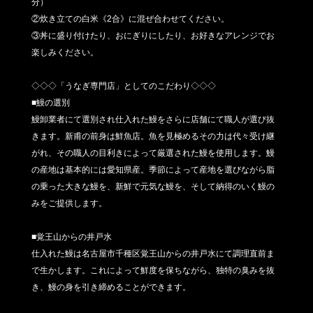
分）
②炊き立ての白米《2合》に混ぜ合わせてください。
③丼に盛り付けたり、おにぎりにしたり、お好きなアレンジでお
楽しみください。
◇◇◇「うなぎ専門店」としてのこだわり◇◇◇
■鰻の選別
鰻卸業者にて選別され仕入れた鰻をさらに店舗にて職人が選び抜
きます。新甫の前身は鮮魚店。魚を見極めるその力は代々受け継
がれ、その職人の目利きによって厳選された鰻を使用します。鰻
の産地は基本的には愛知県産。季節によって産地を選びながら脂
の乗った大きな鰻を、新鮮で元気な鰻を、そして納得のいく鰻の
みをご提供します。
■覚王山からの井戸水
仕入れた鰻は名古屋市千種区覚王山からの井戸水にて調理直前ま
で生かします。これによって鮮度を保ちながら、独特の臭みを抜
き、鰻の身を引き締めることができます。