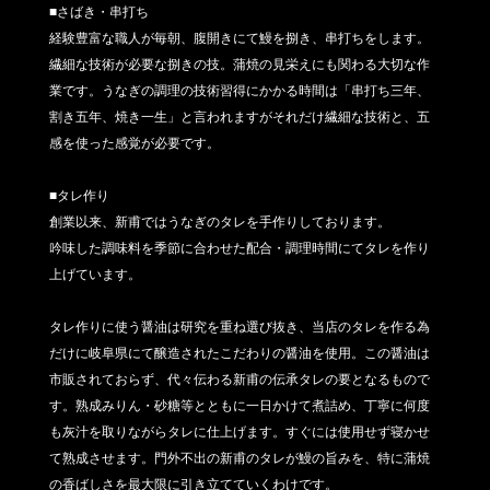
■さばき・串打ち
経験豊富な職人が毎朝、腹開きにて鰻を捌き、串打ちをします。
繊細な技術が必要な捌きの技。蒲焼の見栄えにも関わる大切な作
業です。うなぎの調理の技術習得にかかる時間は「串打ち三年、
割き五年、焼き一生」と言われますがそれだけ繊細な技術と、五
感を使った感覚が必要です。
■タレ作り
創業以来、新甫ではうなぎのタレを手作りしております。
吟味した調味料を季節に合わせた配合・調理時間にてタレを作り
上げています。
タレ作りに使う醤油は研究を重ね選び抜き、当店のタレを作る為
だけに岐阜県にて醸造されたこだわりの醤油を使用。この醤油は
市販されておらず、代々伝わる新甫の伝承タレの要となるもので
す。熟成みりん・砂糖等とともに一日かけて煮詰め、丁寧に何度
も灰汁を取りながらタレに仕上げます。すぐには使用せず寝かせ
て熟成させます。門外不出の新甫のタレが鰻の旨みを、特に蒲焼
の香ばしさを最大限に引き立てていくわけです。