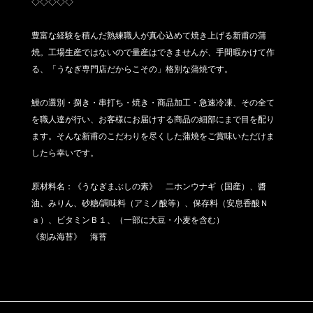
◇◇◇◇◇
豊富な経験を積んだ熟練職人が真心込めて焼き上げる新甫の蒲
焼。工場生産ではないので量産はできませんが、手間暇かけて作
る、「うなぎ専門店だからこその」格別な蒲焼です。
鰻の選別・捌き・串打ち・焼き・商品加工・急速冷凍、その全て
を職人達が行い、お客様にお届けする商品の細部にまで目を配り
ます。そんな新甫のこだわりを尽くした蒲焼をご賞味いただけま
したら幸いです。
原材料名：《うなぎまぶしの素》 二ホンウナギ（国産）、醬
油、みりん、砂糖/調味料（アミノ酸等）、保存料（安息香酸Ｎ
ａ）、ビタミンＢ１、（一部に大豆・小麦を含む）
《刻み海苔》 海苔