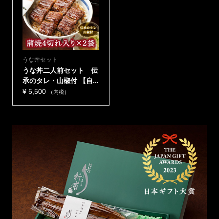
うな丼セット
うな丼二人前セット 伝
承のタレ・山椒付 【自...
¥
5,500
（内税）