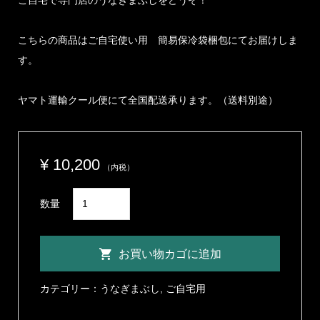
こちらの商品はご自宅使い用 簡易保冷袋梱包にてお届けしま
す。
ヤマト運輸クール便にて全国配送承ります。（送料別途）
¥
10,200
（内税）
本
数量
格
う
お買い物カゴに追加
な
ぎ
カテゴリー：
うなぎまぶし
,
ご自宅用
ま
ぶ