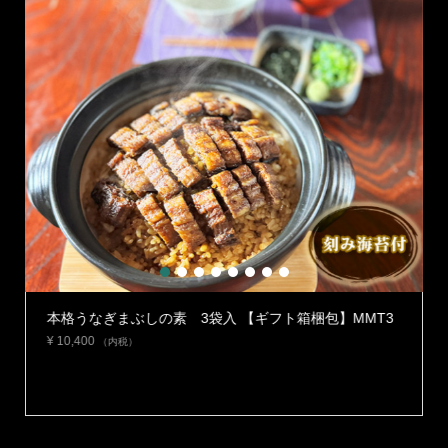
1
2
3
4
5
6
7
8
まぶしの素 3袋入 【ギフト箱梱包】MMT3
本格うなぎまぶし
梱包】ZMMT2
内税）
¥
6,900
（内税）