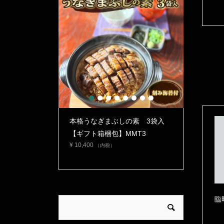
1
2
3
4
5
6
7
8
スメ》【日本ギ
本格うなぎまぶしの素 3袋入
本格うな
 愛知賞】うなぎ
【ギフト箱梱包】MMT3
【自宅使
¥
10,400
タレ・山...
MMT2
（内税）
¥
6,900
（
臨