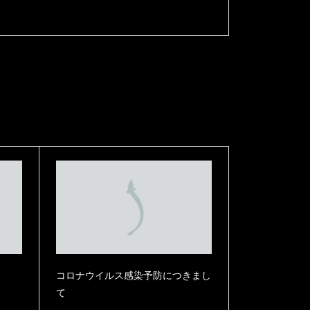
うなぎまぶし 四人前相当
うなぎまぶし 二人前相当
【ギフト箱梱包】UD4KD4Y4
【ギフト箱梱包】UD2KD2Y2
12,900
¥
6,700
（内税）
（内税）
コロナウイルス感染予防につきまし
て