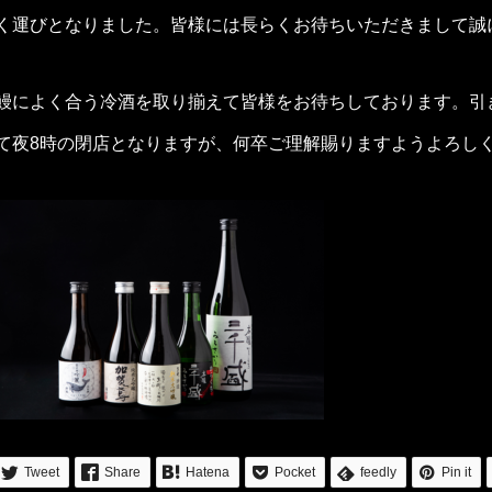
く運びとなりました。皆様には長らくお待ちいただきまして誠
鰻によく合う冷酒を取り揃えて皆様をお待ちしております。引き
て夜8時の閉店となりますが、何卒ご理解賜りますようよろし
Tweet
Share
Hatena
Pocket
feedly
Pin it