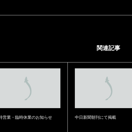
関連記事
ぎまぶしの素 2袋入
本格うなぎまぶしの素 3袋入
い用簡易保冷袋梱包】Z
【自宅使い用簡易保冷袋梱包】Z
¥
MMT3
¥
10,200
内税）
（内税）
時営業・臨時休業のお知らせ
中日新聞朝刊にて掲載