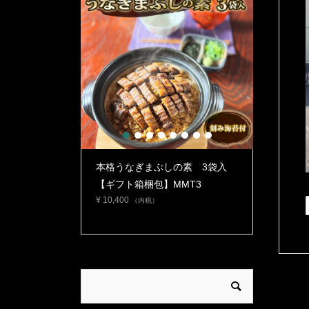
1
2
3
4
5
6
7
8
スメ》【日本ギ
本格うなぎまぶしの素 3袋入
本格うな
 愛知賞】うなぎ
【ギフト箱梱包】MMT3
【自宅使
¥
10,400
タレ・山...
MMT2
（内税）
¥
6,900
（