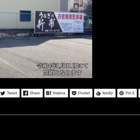
ぎまぶしの素 2袋入
本格うなぎまぶしの素 3袋入
い用簡易保冷袋梱包】Z
【自宅使い用簡易保冷袋梱包】Z
¥
MMT3
Tweet
Share
Hatena
Pocket
feedly
Pin it
¥
10,200
内税）
（内税）