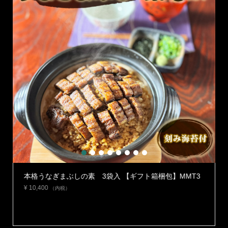
1
2
3
4
5
6
7
8
】
本格うなぎまぶしの素 3袋入 【ギフト箱梱包】MMT3
¥
10,400
（内税）