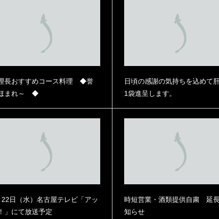
理長おすすめコース料理 ◆誉
日頃の感謝の気持ちを込めて
ほまれ～ ◆
1袋進呈します。
ぎまぶしの素 2袋入
本格うなぎまぶしの素 3袋入
い用簡易保冷袋梱包】Z
【自宅使い用簡易保冷袋梱包】Z
¥
MMT3
¥
10,200
内税）
（内税）
月22日（水）名古屋テレビ「アッ
時短営業・酒類提供自粛 延
！」にて放送予定
知らせ