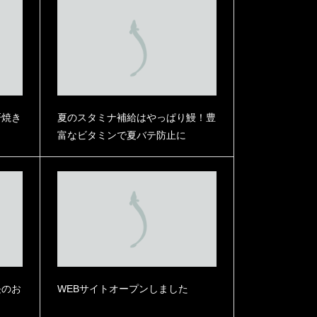
肝焼き
夏のスタミナ補給はやっぱり鰻！豊
富なビタミンで夏バテ防止に
うなぎまぶし 四人前相当
うなぎまぶし 二人前相当
【ギフト箱梱包】UD4KD4Y4
【ギフト箱梱包】UD2KD2Y2
12,900
¥
6,700
（内税）
（内税）
長のお
WEBサイトオープンしました