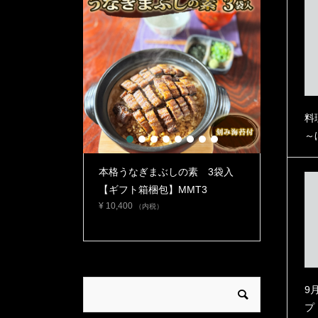
料
～
1
2
3
4
5
6
7
8
スメ》【日本ギ
本格うなぎまぶしの素 3袋入
本格うな
 愛知賞】うなぎ
【ギフト箱梱包】MMT3
【自宅使
¥
10,400
タレ・山...
MMT2
（内税）
¥
6,900
（
9
プ