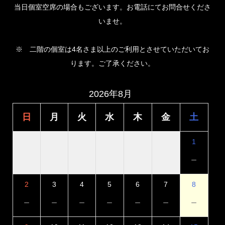
当日個室空席の場合もございます。お電話にてお問合せくださ
いませ。
※ 二階の個室は4名さま以上のご利用とさせていただいてお
ります。ご了承ください。
2026年8月
日
月
火
水
木
金
土
1
－
2
3
4
5
6
7
8
－
－
－
－
－
－
－