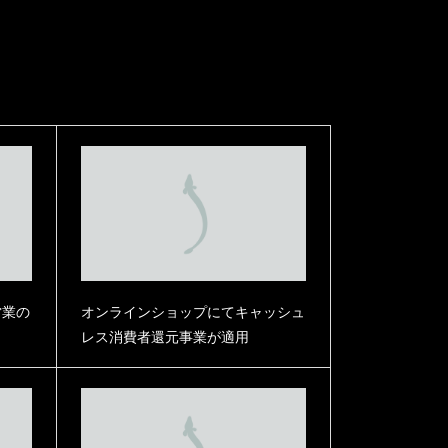
うなぎまぶし 四人前相当
うなぎまぶし 二人前相当
【ギフト箱梱包】UD4KD4Y4
【ギフト箱梱包】UD2KD2Y2
12,900
¥
6,700
（内税）
（内税）
営業の
オンラインショップにてキャッシュ
レス消費者還元事業が適用