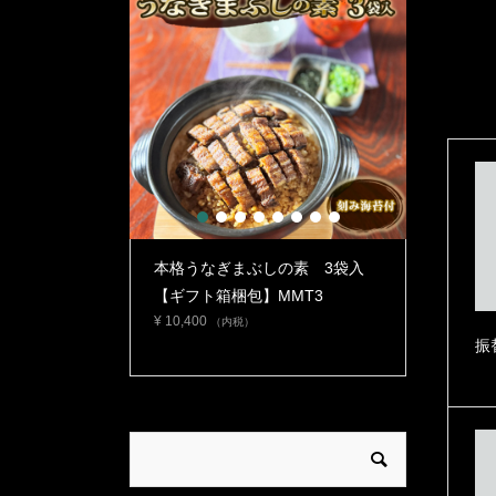
1
2
3
4
5
6
7
8
スメ》【日本ギ
本格うなぎまぶしの素 3袋入
本格うな
 愛知賞】うなぎ
【ギフト箱梱包】MMT3
【自宅使
¥
10,400
タレ・山...
MMT2
（内税）
振
¥
6,900
（