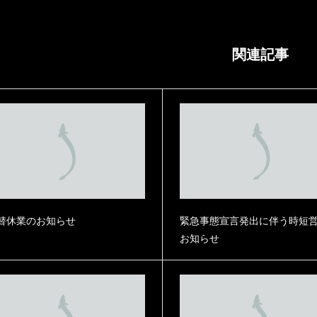
関連記事
ぎまぶしの素 2袋入
本格うなぎまぶしの素 3袋入
い用簡易保冷袋梱包】Z
【自宅使い用簡易保冷袋梱包】Z
¥
MMT3
替休業のお知らせ
緊急事態宣言発出に伴う時短
¥
10,200
内税）
（内税）
お知らせ