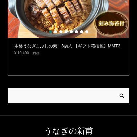
1
2
3
4
5
6
7
8
】
本格うなぎまぶしの素 3袋入 【ギフト箱梱包】MMT3
¥
10,400
（内税）
うなぎの新甫