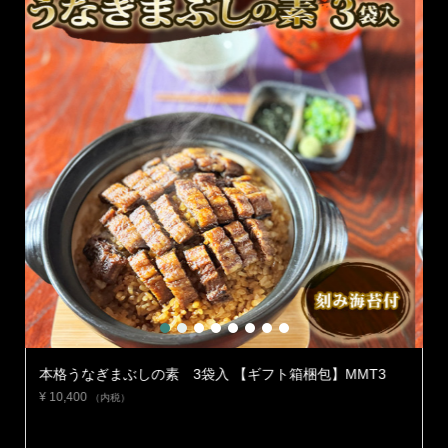
1
2
3
4
5
6
7
8
箱梱包】MMT3
本格うなぎまぶしの素 2袋入 【自宅使い用簡
梱包】ZMMT2
¥
6,900
（内税）