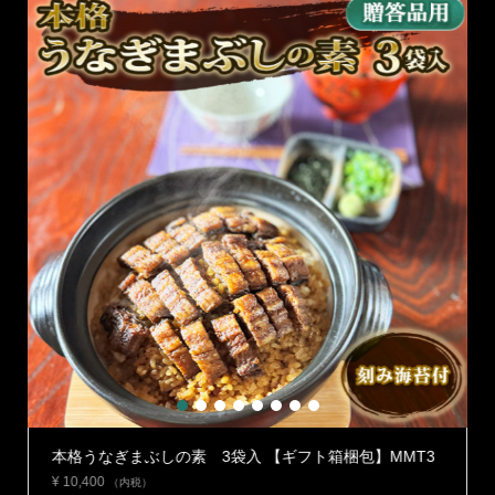
1
2
3
4
5
6
7
8
】
本格うなぎまぶしの素 3袋入 【ギフト箱梱包】MMT3
¥
10,400
（内税）