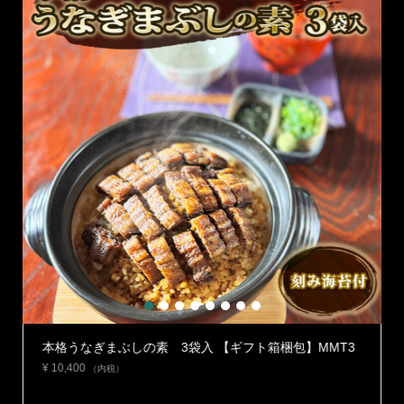
1
2
3
4
5
6
7
8
】
本格うなぎまぶしの素 3袋入 【ギフト箱梱包】MMT3
¥
10,400
（内税）