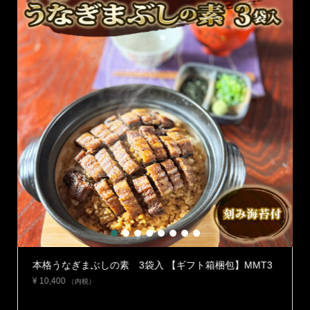
1
2
3
4
5
6
7
8
】
本格うなぎまぶしの素 3袋入 【ギフト箱梱包】MMT3
¥
10,400
（内税）