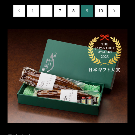
1
…
7
8
9
10

