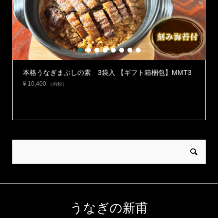
1
2
3
4
5
6
7
8
】
本格うなぎまぶしの素 3袋入 【ギフト箱梱包】MMT3
¥
10,400
（内税）
うなぎの新甫