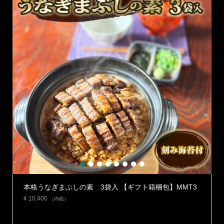
1
2
3
4
5
6
7
8
】
本格うなぎまぶしの素 3袋入 【ギフト箱梱包】MMT3
¥
10,400
（内税）